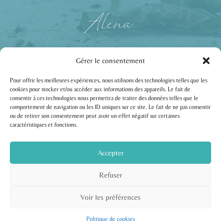
Alena
Je réserve ma place
Gérer le consentement
Pour offrir les meilleures expériences, nous utilisons des technologies telles que les
cookies pour stocker et/ou accéder aux informations des appareils. Le fait de
Ma vision
consentir à ces technologies nous permettra de traiter des données telles que le
comportement de navigation ou les ID uniques sur ce site. Le fait de ne pas consentir
Néo Tantra & Life Art Process®
ou de retirer son consentement peut avoir un effet négatif sur certaines
caractéristiques et fonctions.
Je crée des espaces où
le corps devient la
porte d’entrée.
Accepter
Où
ressentir prime sur comprendre.
Refuser
Le
Life Art Process®
ouvre un chemin
par le mouvement, la danse, le dessin,
Voir les préférences
l’écriture — vers les ressources déjà
Politique de cookies