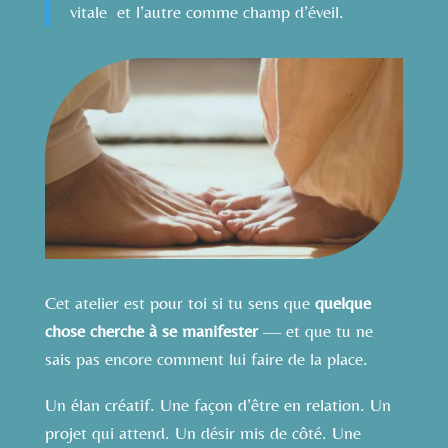
vitale et l’autre comme champ d’éveil.
Cet atelier est pour toi si tu sens que
quelque
chose cherche à se manifester
— et que tu ne
sais pas encore comment lui faire de la place.
Un élan créatif. Une façon d’être en relation. Un
projet qui attend. Un désir mis de côté. Une