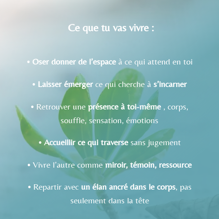
Ce que tu vas vivre :
•
Oser donner de l’espace
à ce qui attend en toi
•
Laisser émerger
ce qui cherche à
s’incarner
• Retrouver une
présence à toi-même
, corps,
souffle, sensation, émotions
•
Accueillir ce qui traverse
sans jugement
• Vivre l’autre comme
miroir, témoin, ressource
• Repartir avec
un élan ancré dans le corps
, pas
seulement dans la tête