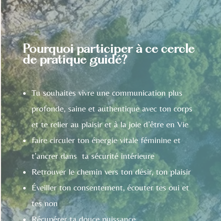
Pourquoi participer à ce cercle
de pratique guidé?
Tu souhaites vivre une communication plus
profonde, saine et authentique avec ton corps
et te relier au plaisir et à la joie d’être en Vie
faire circuler ton énergie vitale féminine et
t’ancrer dans ta sécurité intérieure
Retrouver le chemin vers ton désir, ton plaisir
Éveiller ton consentement, écouter tes oui et
tes non
Récupérer ta douce puissance